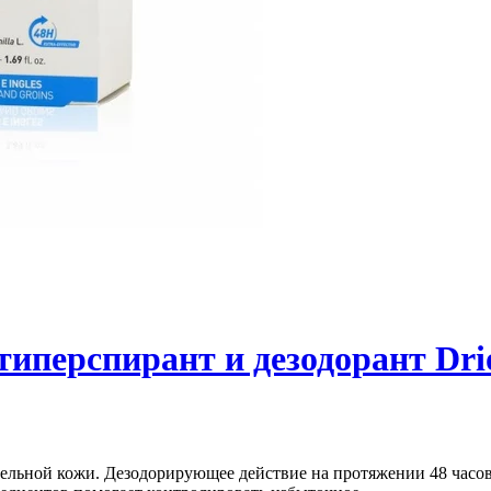
спирант и дезодорант Driose
тельной кожи. Дезодорирующее действие на протяжении 48 часо